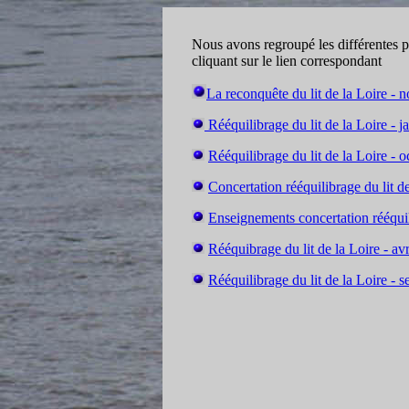
Nous avons regroupé les différentes 
cliquant sur le lien correspondant
La reconquête du lit de la Loire -
Rééquilibrage du lit de la Loire
- j
Rééquilibrage du lit de la Loire - 
Concertation rééquilibrage du lit de
Enseignements concertation rééqu
Rééquibrage du lit de la Loire - av
Rééquilibrage du lit de la Loire -